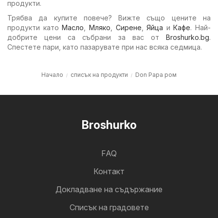
продукти.
Трябва да купите повече? Вижте също цените на
продукти като
Масло
,
Мляко
,
Сирене
,
Яйца
и
Кафе
. Най-
добрите цени са събрани за вас от
Broshurko.bg
.
Спестете пари, като пазарувате при нас всяка седмица.
Начало
списък на продукти
Don Papa ром
Broshurko
FAQ
Контакт
Докладване на съдържание
Cписък на градовете