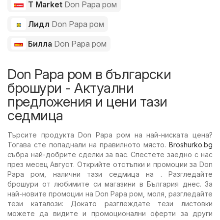
T Market
Don Papa ром
Лидл
Don Papa ром
Билла
Don Papa ром
Don Papa ром в български
брошури - Актуални
предложения и цени тази
седмица
Търсите продукта Don Papa ром на най-ниската цена?
Тогава сте попаднали на правилното място.
Broshurko.bg
събра най-добрите сделки за вас. Спестете заедно с нас
през месец Август. Открийте отстъпки и промоции за Don
Papa ром, налични тази седмица на . Разгледайте
брошури от любимите си магазини в България днес. За
най-новите промоции на Don Papa ром, моля, разгледайте
тези каталози: Докато разглеждате тези листовки
можете да видите и промоционални оферти за други