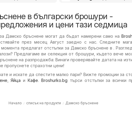
ъснене в български брошури -
предложения и цени тази седмица
за Дамско бръснене могат да бъдат намерени само на
Bros
стявайте през месец Август заедно с нас. Следните мага
 момента предлагат отстъпки за Дамско бръснене в . Разгле
алози? Предлагаме ви селекция от брошури, където вече мо
ръснене на разпродажба: Винаги проверявайте датата на изт
не пропуснете страхотни цени!
ате и искате да спестите малко пари? Вижте промоции за ст
ене
,
Яйца
и
Кафе
.
Broshurko.bg
търси отстъпки за всички п
Начало
списък на продукти
Дамско бръснене