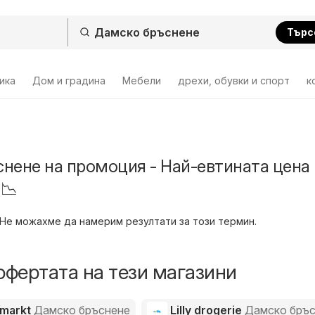
Търс
ика
Дом и градина
Мебели
дрехи, обувки и спорт
к
нене на промоция - Най-евтината цена 
 📉
Не можахме да намерим резултати за този термин.
офертата на тези магазини
emarkt
Дамско бръснене
Lilly drogerie
Дамско бръ