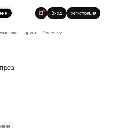
ене
Вход
регистрация
озметика
други
Повече
през
снене