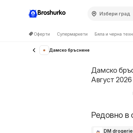
Broshurko
Оферти
Супермаркети
Бяла и черна техн
Дамско бръснене
Дамско бръс
Август 2026
Редовно в 
DM drogeri