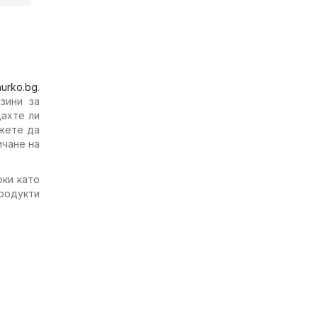
hurko.bg
.
зини за
дахте ли
жете да
ичане на
оки като
родукти