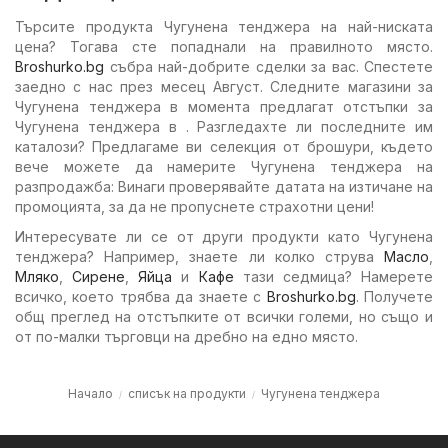
Търсите продукта Чугунена тенджера на най-ниската
цена? Тогава сте попаднали на правилното място.
Broshurko.bg
събра най-добрите сделки за вас. Спестете
заедно с нас през месец Август. Следните магазини за
Чугунена тенджера в момента предлагат отстъпки за
Чугунена тенджера в . Разгледахте ли последните им
каталози? Предлагаме ви селекция от брошури, където
вече можете да намерите Чугунена тенджера на
разпродажба: Винаги проверявайте датата на изтичане на
промоцията, за да не пропуснете страхотни цени!
Интересувате ли се от други продукти като Чугунена
тенджера? Например, знаете ли колко струва
Масло
,
Мляко
,
Сирене
,
Яйца
и
Кафе
тази седмица? Намерете
всичко, което трябва да знаете с
Broshurko.bg
. Получете
общ преглед на отстъпките от всички големи, но също и
от по-малки търговци на дребно на едно място.
Начало
списък на продукти
Чугунена тенджера