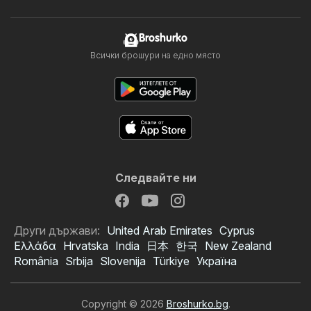
Broshurko
Всички брошури на едно място
Следвайте ни
Други държави:
United Arab Emirates
Cyprus
Ελλάδα
Hrvatska
India
日本
한국
New Zealand
România
Srbija
Slovenija
Türkiye
Україна
Copyright © 2026
Broshurko.bg
.