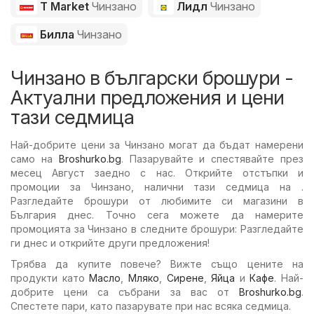
T Market
Чинзано
Лидл
Чинзано
Билла
Чинзано
Чинзано в български брошури -
Актуални предложения и цени
тази седмица
Най-добрите цени за Чинзано могат да бъдат намерени
само на
Broshurko.bg
. Пазарувайте и спестявайте през
месец Август заедно с нас. Открийте отстъпки и
промоции за Чинзано, налични тази седмица на .
Разгледайте брошури от любимите си магазини в
България днес. Точно сега можете да намерите
промоцията за Чинзано в следните брошури: Разгледайте
ги днес и открийте други предложения!
Трябва да купите повече? Вижте също цените на
продукти като
Масло
,
Мляко
,
Сирене
,
Яйца
и
Кафе
. Най-
добрите цени са събрани за вас от
Broshurko.bg
.
Спестете пари, като пазарувате при нас всяка седмица.