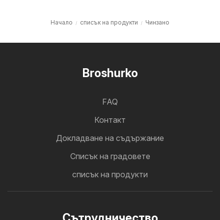
Начало
списък на продукти
Чинзано
Broshurko
FAQ
Контакт
Докладване на съдържание
Cписък на градовете
списък на продукти
Cътрудничество