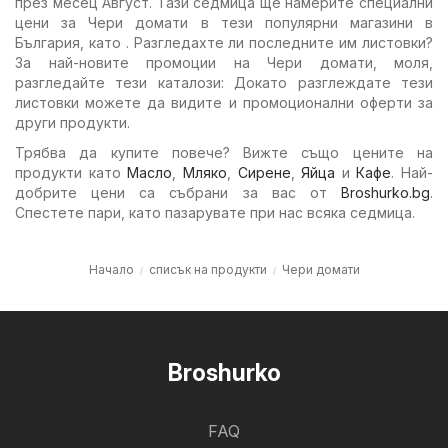
през месец Август. Тази седмица ще намерите специални
цени за Чери домати в тези популярни магазини в
България, като . Разгледахте ли последните им листовки?
За най-новите промоции на Чери домати, моля,
разгледайте тези каталози: Докато разглеждате тези
листовки можете да видите и промоционални оферти за
други продукти.
Трябва да купите повече? Вижте също цените на
продукти като
Масло
,
Мляко
,
Сирене
,
Яйца
и
Кафе
. Най-
добрите цени са събрани за вас от
Broshurko.bg
.
Спестете пари, като пазарувате при нас всяка седмица.
Начало
списък на продукти
Чери домати
Broshurko
FAQ