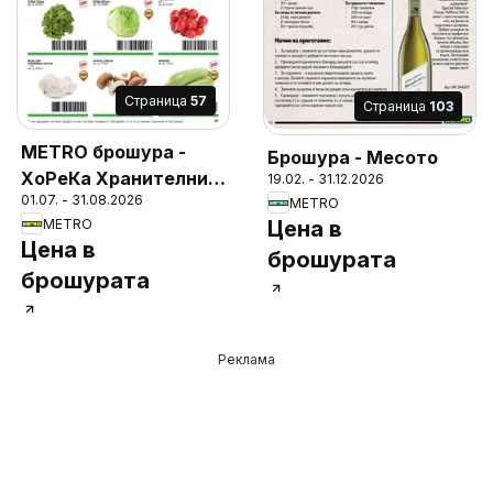
Cтраница
57
Cтраница
103
METRO брошура -
Брошура - Месото
ХоРеКа Хранителни
19.02. - 31.12.2026
01.07. - 31.08.2026
стоки
METRO
METRO
Цена в
Цена в
брошурата
брошурата
Реклама