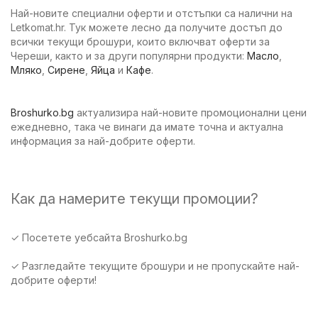
Най-новите специални оферти и отстъпки са налични на
Letkomat.hr. Тук можете лесно да получите достъп до
всички текущи брошури, които включват оферти за
Череши, както и за други популярни продукти:
Масло
,
Мляко
,
Сирене
,
Яйца
и
Кафе
.
Broshurko.bg
актуализира най-новите промоционални цени
ежедневно, така че винаги да имате точна и актуална
информация за най-добрите оферти.
Как да намерите текущи промоции?
✓ Посетете уебсайта Broshurko.bg
✓ Разгледайте текущите брошури и не пропускайте най-
добрите оферти!