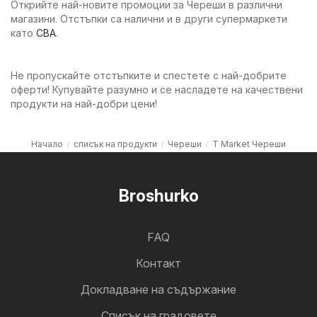
Открийте най-новите промоции за Череши в различни
магазини. Отстъпки са налични и в други супермаркети
като
CBA
.
Не пропускайте отстъпките и спестете с най-добрите
оферти! Купувайте разумно и се насладете на качествени
продукти на най-добри цени!
Начало
списък на продукти
Череши
T Market Череши
Broshurko
FAQ
Контакт
Докладване на съдържание
Cписък на градовете