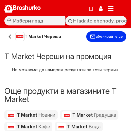
Broshurko
T Market Череши
абонирайте се
T Market Череши на промоция
Не можахме да намерим резултати за този термин.
Още продукти в магазините T
Market
T Market
Новини
T Market
Градушка
T Market
Кафе
T Market
Вода