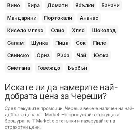
Вино
Бира
Домати
Ябълки
Банани
Мандарини
Портокали
Ананас
Кисело мляко
Олио
Хляб
Шоколад
Салам
Шунка
Пица
Сок
Пиле
Свинско
Ориз
Риба
Чай
Юфка
Сметана
Говеждо
Бърбън
Искате ли да намерите най-
добрата цена за Череши?
Сред текущите промоции, Череши вече е наличен на най-
добрата цена в T Market. Не пропускайте текущата
брошура на T Market с отстъпки и пазарувайте на
страхотни цени!