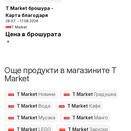
T Market брошура -
Карта благодаря
28.07. - 17.08.2026
T Market
Цена в брошурата
Още продукти в магазините T
Market
T Market
Новини
T Market
Градушка
T Market
Вода
T Market
Кафе
T Market
Мусака
T Market
Манго
T Market
LEGO
T Market
Закуски