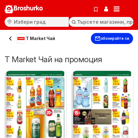
Broshurko
T Market Чай
абонирайте се
T Market Чай на промоция