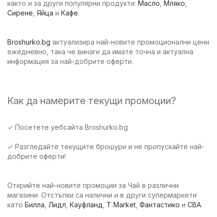
както и за други популярни продукти:
Масло
,
Мляко
,
Сирене
,
Яйца
и
Кафе
.
Broshurko.bg
актуализира най-новите промоционални цени
ежедневно, така че винаги да имате точна и актуална
информация за най-добрите оферти.
Как да намерите текущи промоции?
✓ Посетете уебсайта Broshurko.bg
✓ Разгледайте текущите брошури и не пропускайте най-
добрите оферти!
Открийте най-новите промоции за Чай в различни
магазини. Отстъпки са налични и в други супермаркети
като
Билла
,
Лидл
,
Кауфланд
,
T Market
,
Фантастико
и
CBA
.