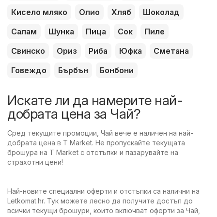
Кисело мляко
Олио
Хляб
Шоколад
Салам
Шунка
Пица
Сок
Пиле
Свинско
Ориз
Риба
Юфка
Сметана
Говеждо
Бърбън
Бонбони
Искате ли да намерите най-
добрата цена за Чай?
Сред текущите промоции, Чай вече е наличен на най-
добрата цена в T Market. Не пропускайте текущата
брошура на T Market с отстъпки и пазарувайте на
страхотни цени!
Най-новите специални оферти и отстъпки са налични на
Letkomat.hr. Тук можете лесно да получите достъп до
всички текущи брошури, които включват оферти за Чай,