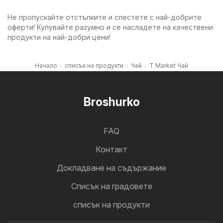
Не пропускайте отстъпките и спестете с най-добрите
оферти! Купувайте разумно и се насладете на качествени
продукти на най-добри цени!
Начало
списък на продукти
Чай
T Market Чай
Broshurko
FAQ
Контакт
Докладване на съдържание
Cписък на градовете
списък на продукти