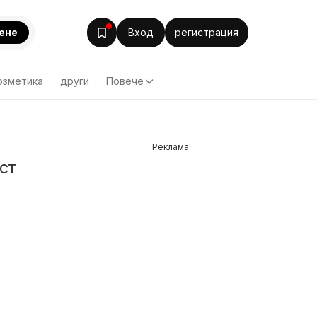
ене
Вход
регистрация
озметика
други
Повече
Реклама
ст