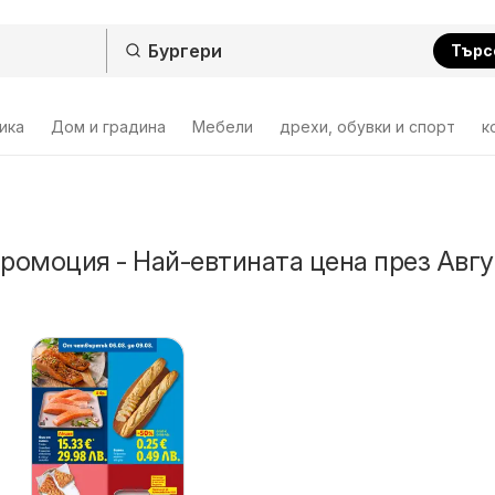
Търс
ика
Дом и градина
Мебели
дрехи, обувки и спорт
к
промоция - Най-евтината цена през Авгу