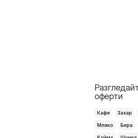
Разгледайт
оферти
Кафе
Захар
Мляко
Бира
Кайма
Шунка