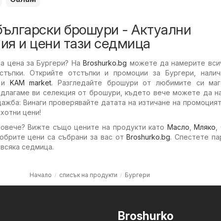
български брошури - Актуални
ия и цени тази седмица
та цена за Бургери? На
Broshurko.bg
можете да намерите всич
стъпки. Открийте отстъпки и промоции за Бургери, налич
и
KAM market
. Разгледайте брошури от любимите си маг
едлагаме ви селекция от брошури, където вече можете да н
ажба: Винаги проверявайте датата на изтичане на промоцият
хотни цени!
повече? Вижте също цените на продукти като
Масло
,
Мляко
,
добрите цени са събрани за вас от
Broshurko.bg
. Спестете па
 всяка седмица.
Начало
списък на продукти
Бургери
Broshurko