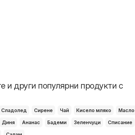
е и други популярни продукти с
Сладолед
Сирене
Чай
Кисело мляко
Масло
Диня
Ананас
Бадеми
Зеленчуци
Списание
Салам