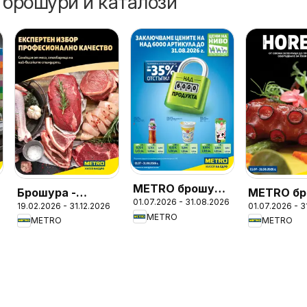
 брошури и каталози
METRO брошура
Брошура -
METRO бр
01.07.2026 - 31.08.2026
- Цени на ниво
19.02.2026 - 31.12.2026
01.07.2026 - 
Месото
- ХоРеКа
METRO
METRO
METRO
Хранител
стоки