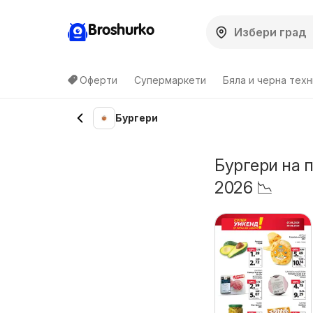
Broshurko
Оферти
Супермаркети
Бяла и черна техн
Бургери
Бургери на 
2026 📉