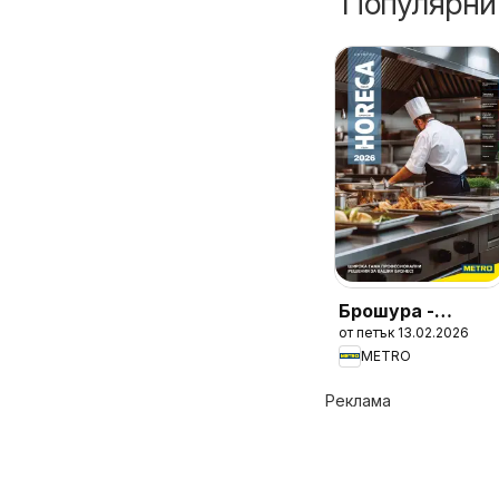
Популярни
Брошура -
от петък 13.02.2026
HoReCa решения
METRO
2026
Реклама