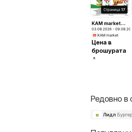
Cтраница
17
KAM market
03.08.2026 - 09.08.20
брошура
KAM market
Цена в
брошурата
Редовно в 
Лидл
Бурге