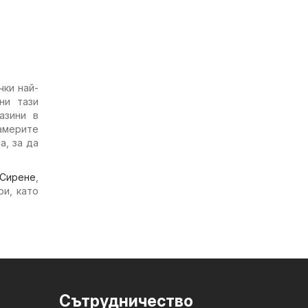
ки най-
ни тази
азини в
америте
а, за да
Сирене
,
ри, като
Cътрудничество