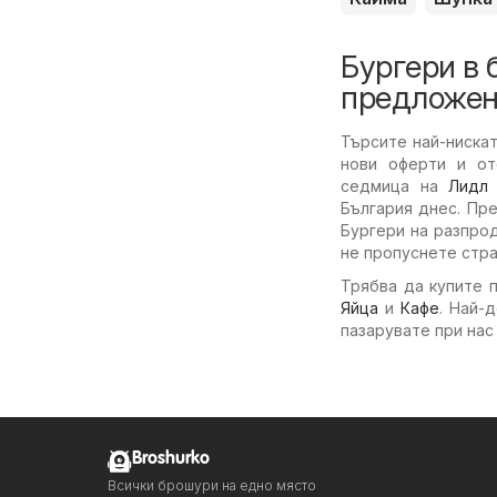
Бургери в 
предложен
Търсите най-ниска
нови оферти и от
седмица на
Лидл
България днес. Пр
Бургери на разпрод
не пропуснете стра
Трябва да купите 
Яйца
и
Кафе
. Най-
пазарувате при нас
Broshurko
Всички брошури на едно място