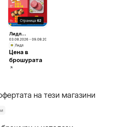
Cтраница
62
26
Лидл
03.08.2026 - 09.08.2026
Седмична
Лидл
брошура
Цена в
брошурата
офертата на тези магазини
ри