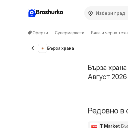
Broshurko
Оферти
Супермаркети
Бяла и черна техн
Бърза храна
Бърза храна
Август 2026
Редовно в 
T Market
Бъ