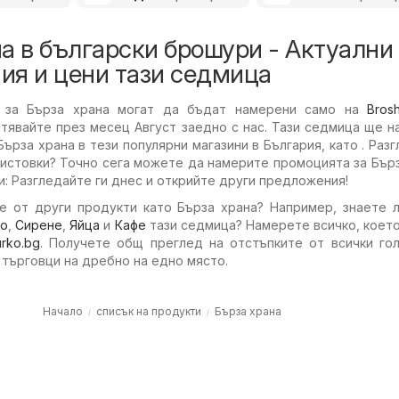
а в български брошури - Актуални
ия и цени тази седмица
 за Бърза храна могат да бъдат намерени само на
Bros
стявайте през месец Август заедно с нас. Тази седмица ще 
Бърза храна в тези популярни магазини в България, като . Раз
листовки? Точно сега можете да намерите промоцията за Бър
: Разгледайте ги днес и открийте други предложения!
е от други продукти като Бърза храна? Например, знаете л
ко
,
Сирене
,
Яйца
и
Кафе
тази седмица? Намерете всичко, коет
urko.bg
. Получете общ преглед на отстъпките от всички гол
 търговци на дребно на едно място.
Начало
списък на продукти
Бърза храна