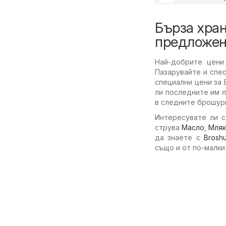
Бърза хран
предложен
Най-добрите цени
Пазарувайте и спе
специални цени за 
ли последните им 
в следните брошури
Интересувате ли с
струва
Масло
,
Мля
да знаете с
Brosh
също и от по-малки