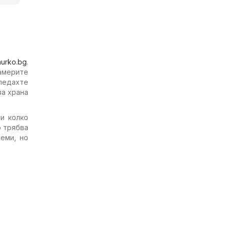
hurko.bg
.
намерите
гледахте
за храна
и колко
о трябва
еми, но