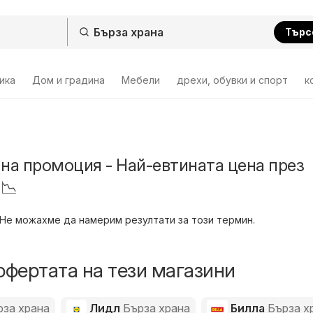
Търс
ика
Дом и градина
Мебели
дрехи, обувки и спорт
к
 на промоция - Най-евтината цена през
 📉
Не можахме да намерим резултати за този термин.
офертата на тези магазини
рза храна
Лидл
Бърза храна
Билла
Бърза х