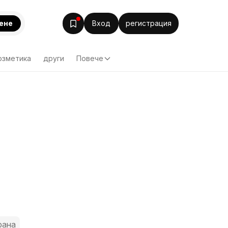
ене
Вход
регистрация
озметика
други
Повече
рана