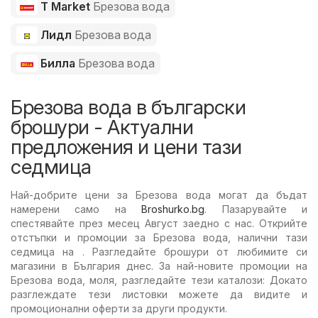
T Market
Брезова вода
Лидл
Брезова вода
Билла
Брезова вода
Брезова вода в български
брошури - Актуални
предложения и цени тази
седмица
Най-добрите цени за Брезова вода могат да бъдат
намерени само на
Broshurko.bg
. Пазарувайте и
спестявайте през месец Август заедно с нас. Открийте
отстъпки и промоции за Брезова вода, налични тази
седмица на . Разгледайте брошури от любимите си
магазини в България днес. За най-новите промоции на
Брезова вода, моля, разгледайте тези каталози: Докато
разглеждате тези листовки можете да видите и
промоционални оферти за други продукти.