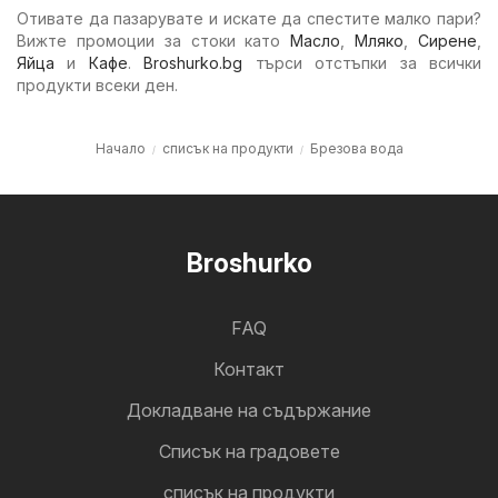
Отивате да пазарувате и искате да спестите малко пари?
Вижте промоции за стоки като
Масло
,
Мляко
,
Сирене
,
Яйца
и
Кафе
.
Broshurko.bg
търси отстъпки за всички
продукти всеки ден.
Начало
списък на продукти
Брезова вода
Broshurko
FAQ
Контакт
Докладване на съдържание
Cписък на градовете
списък на продукти