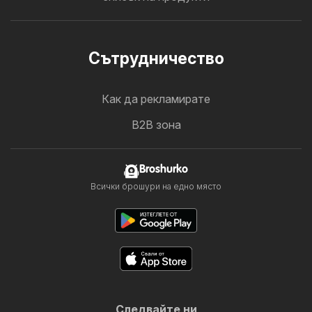
Cътрудничество
Как да рекламирате
B2B зона
Broshurko
Всички брошури на едно място
Следвайте ни