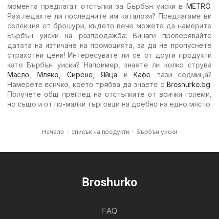
момента предлагат отстъпки за Бърбън уиски в
METRO
.
Разгледахте ли последните им каталози? Предлагаме ви
селекция от брошури, където вече можете да намерите
Бърбън уиски на разпродажба: Винаги проверявайте
датата на изтичане на промоцията, за да не пропуснете
страхотни цени! Интересувате ли се от други продукти
като Бърбън уиски? Например, знаете ли колко струва
Масло
,
Мляко
,
Сирене
,
Яйца
и
Кафе
тази седмица?
Намерете всичко, което трябва да знаете с
Broshurko.bg
.
Получете общ преглед на отстъпките от всички големи,
но също и от по-малки търговци на дребно на едно място.
Начало
списък на продукти
Бърбън уиски
Broshurko
FAQ