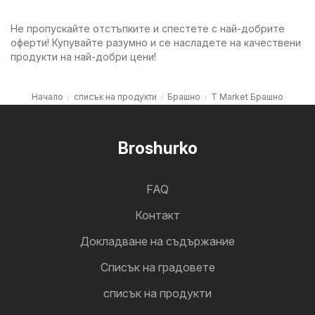
Не пропускайте отстъпките и спестете с най-добрите
оферти! Купувайте разумно и се насладете на качествени
продукти на най-добри цени!
Начало
списък на продукти
Брашно
T Market Брашно
Broshurko
FAQ
Контакт
Докладване на съдържание
Cписък на градовете
списък на продукти