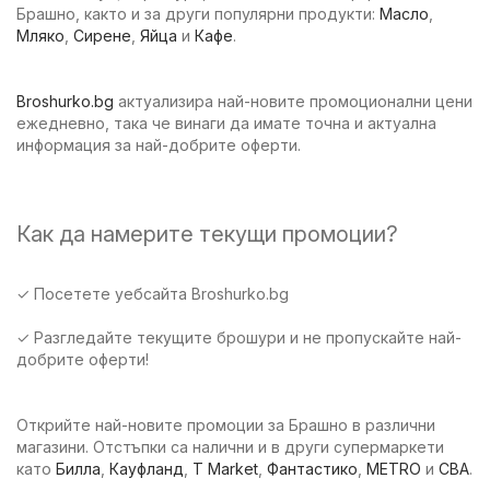
Брашно, както и за други популярни продукти:
Масло
,
Мляко
,
Сирене
,
Яйца
и
Кафе
.
Broshurko.bg
актуализира най-новите промоционални цени
ежедневно, така че винаги да имате точна и актуална
информация за най-добрите оферти.
Как да намерите текущи промоции?
✓ Посетете уебсайта Broshurko.bg
✓ Разгледайте текущите брошури и не пропускайте най-
добрите оферти!
Открийте най-новите промоции за Брашно в различни
магазини. Отстъпки са налични и в други супермаркети
като
Билла
,
Кауфланд
,
T Market
,
Фантастико
,
METRO
и
CBA
.