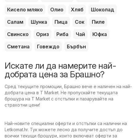
Кисело мляко
Олио
Хляб
Шоколад
Салам
Шунка
Пица
Сок
Пиле
Свинско
Ориз
Риба
Чай
Юфка
Сметана
Говеждо
Бърбън
Искате ли да намерите най-
добрата цена за Брашно?
Сред текущите промоции, Брашно вече е наличен на най-
добрата цена в T Market. Не пропускайте текущата
брошура на T Market с отстъпки и пазарувайте на
страхотни цени!
Най-новите специални оферти и отстъпки са налични на
Letkomat.hr. Тук можете лесно да получите достъп до
всички текущи брошури, които включват оферти за