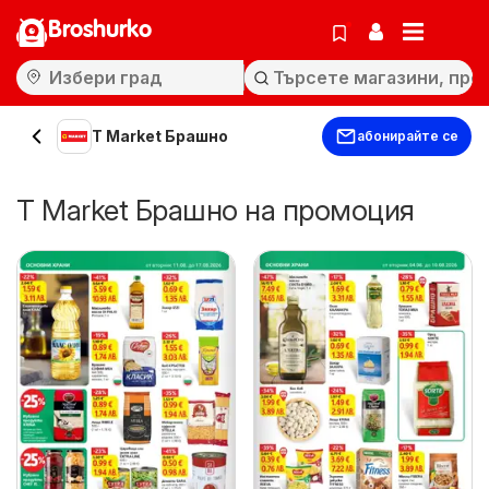
Broshurko
T Market Брашно
абонирайте се
T Market Брашно на промоция