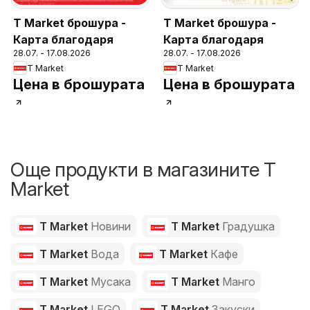
T Market брошура -
T Market брошура -
Карта благодаря
Карта благодаря
28.07. - 17.08.2026
28.07. - 17.08.2026
T Market
T Market
Цена в брошурата
Цена в брошурата
Още продукти в магазините T
Market
T Market
Новини
T Market
Градушка
T Market
Вода
T Market
Кафе
T Market
Мусака
T Market
Манго
T Market
LEGO
T Market
Закуски