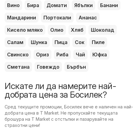
Вино
Бира
Домати
Ябълки
Банани
Мандарини
Портокали
Ананас
Кисело мляко
Олио
Хляб
Шоколад
Салам
Шунка
Пица
Сок
Пиле
Свинско
Ориз
Риба
Чай
Юфка
Сметана
Говеждо
Бърбън
Искате ли да намерите най-
добрата цена за Босилек?
Сред текущите промоции, Босилек вече е наличен на най-
добрата цена в T Market. Не пропускайте текущата
брошура на T Market с отстъпки и пазарувайте на
страхотни цени!