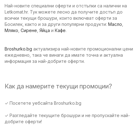
Най-новите специални оферти и отстъпки са налични на
Letkomat.hr. Тук можете лесно да получите достъп до
всички текущи брошури, които включват оферти за
Босилек, както и за други популярни продукти:
Масло
,
Мляко
,
Сирене
,
Яйца
и
Кафе
.
Broshurko.bg
актуализира най-новите промоционални цени
ежедневно, така че винаги да имате точна и актуална
информация за най-добрите оферти.
Как да намерите текущи промоции?
✓ Посетете уебсайта Broshurko.bg
✓ Разгледайте текущите брошури и не пропускайте най-
добрите оферти!