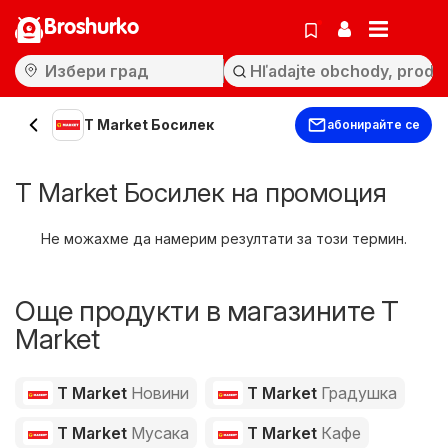
Broshurko
T Market Босилек
абонирайте се
T Market Босилек на промоция
Не можахме да намерим резултати за този термин.
Още продукти в магазините T
Market
T Market
Новини
T Market
Градушка
T Market
Мусака
T Market
Кафе