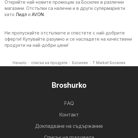
Открийте най-новите промоции за Босилек в различни
магазини. Отстъпки са налични и в други супермаркети
като
Лидл
и
AVON
.
Не пропускайте отстъпките и спестете с най-добрите
оферти! Купувайте разумно и се насладете на качествени
продукти на най-добри цени!
Начало
списък на продукти
Босилек
T Market Босилек
Broshurko
FAQ
Контакт
Докладване на съдържание
Cписък на градовете