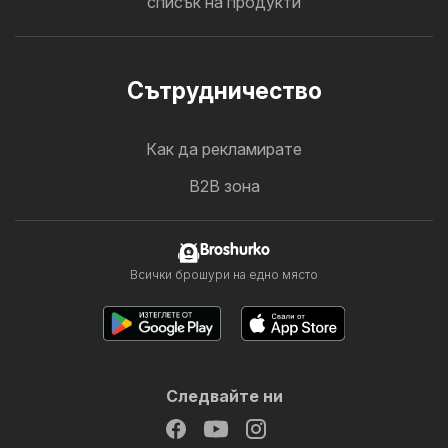
списък на продукти
Cътрудничество
Как да рекламирате
B2B зона
Broshurko
Всички брошури на едно място
Следвайте ни