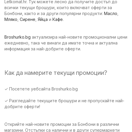
Letkomat.hr. Тук можете лесно да получите достъп до
всички текущи брошури, които включват оферти за
Бонбони, както и за други популярни продукти:
Масло
,
Мляко
,
Сирене
,
Яйца
и
Кафе
.
Broshurko.bg
актуализира най-новите промоционални цени
ежедневно, така че винаги да имате точна и актуална
информация за най-добрите оферти.
Как да намерите текущи промоции?
✓ Посетете уебсайта Broshurko.bg
✓ Разгледайте текущите брошури и не пропускайте най-
добрите оферти!
Открийте най-новите промоции за Бонбони в различни
магазини. Отстъпки са налични и в други супермаркети