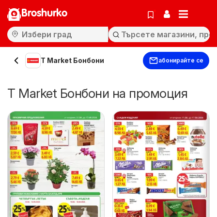
Broshurko
T Market Бонбони
абонирайте се
T Market Бонбони на промоция