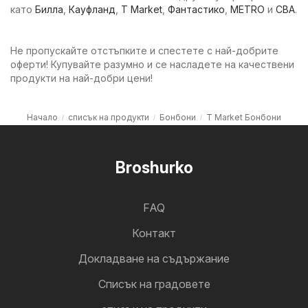
като
Билла
,
Кауфланд
,
T Market
,
Фантастико
,
METRO
и
CBA
.
Не пропускайте отстъпките и спестете с най-добрите
оферти! Купувайте разумно и се насладете на качествени
продукти на най-добри цени!
Начало
списък на продукти
Бонбони
T Market Бонбони
Broshurko
FAQ
Контакт
Докладване на съдържание
Cписък на градовете