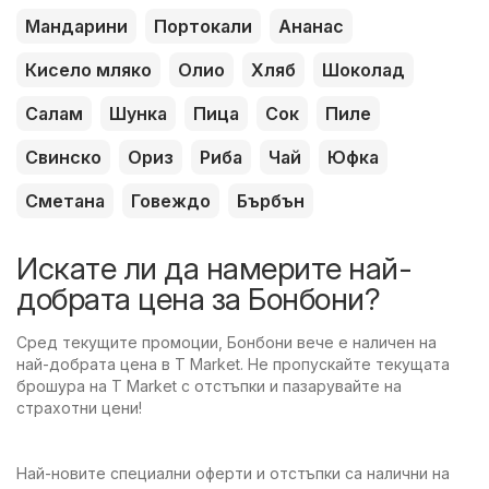
Мандарини
Портокали
Ананас
Кисело мляко
Олио
Хляб
Шоколад
Салам
Шунка
Пица
Сок
Пиле
Свинско
Ориз
Риба
Чай
Юфка
Сметана
Говеждо
Бърбън
Искате ли да намерите най-
добрата цена за Бонбони?
Сред текущите промоции, Бонбони вече е наличен на
най-добрата цена в T Market. Не пропускайте текущата
брошура на T Market с отстъпки и пазарувайте на
страхотни цени!
Най-новите специални оферти и отстъпки са налични на