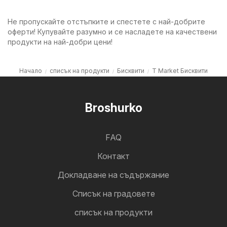
Не пропускайте отстъпките и спестете с най-добрите
оферти! Купувайте разумно и се насладете на качествени
продукти на най-добри цени!
Начало
списък на продукти
Бисквити
T Market Бисквити
Broshurko
FAQ
Контакт
Докладване на съдържание
Cписък на градовете
списък на продукти