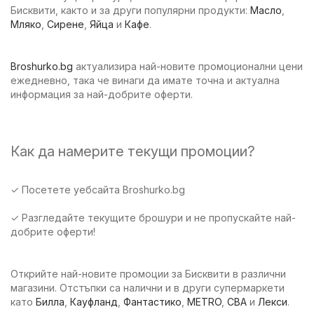
Бисквити, както и за други популярни продукти:
Масло
,
Мляко
,
Сирене
,
Яйца
и
Кафе
.
Broshurko.bg
актуализира най-новите промоционални цени
ежедневно, така че винаги да имате точна и актуална
информация за най-добрите оферти.
Как да намерите текущи промоции?
✓ Посетете уебсайта Broshurko.bg
✓ Разгледайте текущите брошури и не пропускайте най-
добрите оферти!
Открийте най-новите промоции за Бисквити в различни
магазини. Отстъпки са налични и в други супермаркети
като
Билла
,
Кауфланд
,
Фантастико
,
METRO
,
CBA
и
Лекси
.