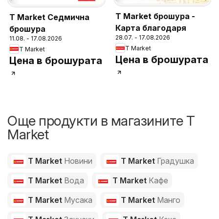
T Market брошура -
T Market Седмична
Карта благодаря
брошура
28.07. - 17.08.2026
11.08. - 17.08.2026
T Market
T Market
Цена в брошурата
Цена в брошурата
Още продукти в магазините T
Market
T Market
Новини
T Market
Градушка
T Market
Вода
T Market
Кафе
T Market
Мусака
T Market
Манго