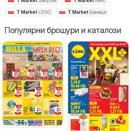
T Market
Закуски
T Market
Кекс
T Market
LEGO
T Market
Баница
Популярни брошури и каталози