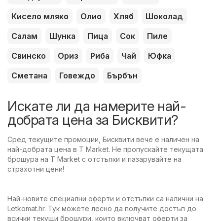
Кисело мляко
Олио
Хляб
Шоколад
Салам
Шунка
Пица
Сок
Пиле
Свинско
Ориз
Риба
Чай
Юфка
Сметана
Говеждо
Бърбън
Искате ли да намерите най-
добрата цена за Бисквити?
Сред текущите промоции, Бисквити вече е наличен на
най-добрата цена в T Market. Не пропускайте текущата
брошура на T Market с отстъпки и пазарувайте на
страхотни цени!
Най-новите специални оферти и отстъпки са налични на
Letkomat.hr. Тук можете лесно да получите достъп до
всички текущи брошури, които включват оферти за