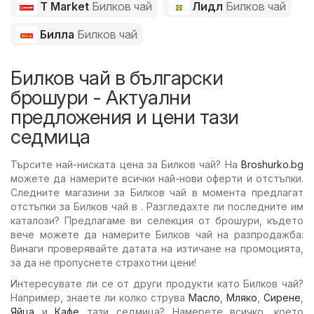
T Market
Билков чай
Лидл
Билков чай
Билла
Билков чай
Билков чай в български
брошури - Актуални
предложения и цени тази
седмица
Търсите най-ниската цена за Билков чай? На
Broshurko.bg
можете да намерите всички най-нови оферти и отстъпки.
Следните магазини за Билков чай в момента предлагат
отстъпки за Билков чай в . Разгледахте ли последните им
каталози? Предлагаме ви селекция от брошури, където
вече можете да намерите Билков чай на разпродажба:
Винаги проверявайте датата на изтичане на промоцията,
за да не пропуснете страхотни цени!
Интересувате ли се от други продукти като Билков чай?
Например, знаете ли колко струва
Масло
,
Мляко
,
Сирене
,
Яйца
и
Кафе
тази седмица? Намерете всичко, което