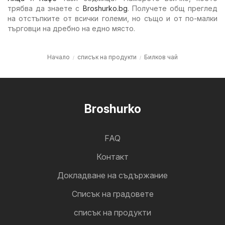
трябва да знаете с
Broshurko.bg
. Получете общ преглед
на отстъпките от всички големи, но също и от по-малки
търговци на дребно на едно място.
Начало
списък на продукти
Билков чай
Broshurko
FAQ
Контакт
Докладване на съдържание
Cписък на градовете
списък на продукти