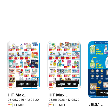
Cтраница
13
Cтраница
18
Cтран
HIT Max
HIT Max
26
06.08.2026 - 12.08.2026
06.08.2026 - 12.08.2026
брошура
брошура
Лидл
HIT Max
HIT Max