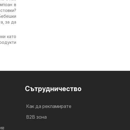
мпоан в
истовки?
Бебешки
а, за да
оки като
родукти
Cътрудничество
Как да рекламирате
B2B зона
ие