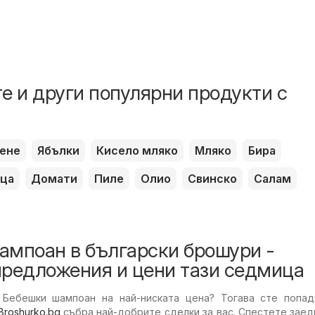
е и други популярни продукти с
ене
Ябълки
Кисело мляко
Мляко
Бира
ца
Домати
Пиле
Олио
Свинско
Салам
ампоан в български брошури -
предложения и цени тази седмица
 Бебешки шампоан на най-ниската цена? Тогава сте попад
Broshurko.bg
събра най-добрите сделки за вас. Спестете заед