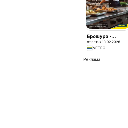
Брошура -
от петък 13.02.2026
HoReCa решения
METRO
2026
Реклама