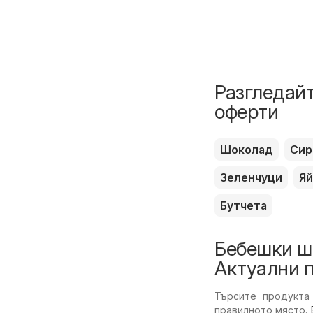
Разгледайт
оферти
Шоколад
Сир
Зеленчуци
Яй
Бутчета
Бебешки ш
Актуални 
Търсите продукта
правилното място.