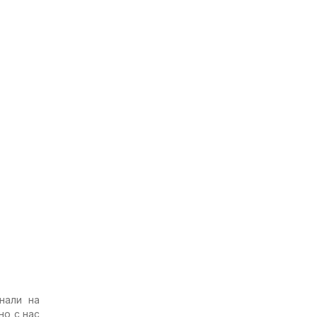
нали на
но с нас