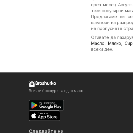
през месец Август
тези популярни маг
Предлагаме ви с
шампоан на разпрод
не пропуснете стра
Отивате да пазарув
Масло
,
Мляко
,
Сир
всеки ден.
Broshurko
Всички брошури на едно място
Следвайте ни