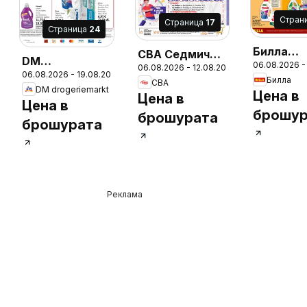
Cтран
Cтраница
17
Cтраница
24
Билла
CBA Седмична
DM
06.08.2026 -
Седмичн
06.08.2026 - 12.08.2026
брошура
06.08.2026 - 19.08.2026
drogeriemarkt
Билла
CBA
брошура
DM drogeriemarkt
брошура
Цена в
26
Цена в
Цена в
брошур
брошурата
брошурата
Реклама