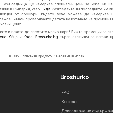
. Тази седмица ще намерите специални цени за Бебешки ша
азини в България, като
Лидл
. Разгледахте ли последните им л
елекция от брошури, където вече можете да намерите 
ажба: Винаги проверявайте датата на изтичане на промоцият
хотни цени!
ате и искате да спестите малко пари? Вижте промоции за ст
ене
,
Яйца
и
Кафе
.
Broshurko.bg
търси отстъпки за всички п
Начало
списък на продукти
Бебешки шампоан
Broshurko
FAQ
Контакт
Докладване на съдържан