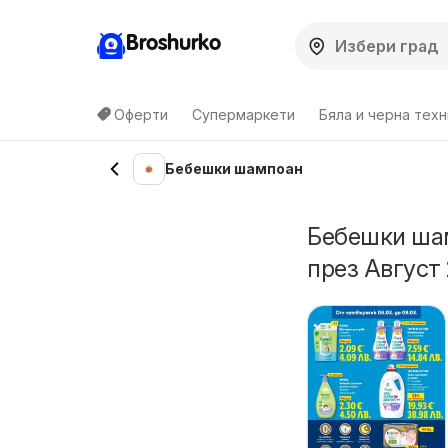
Broshurko
Оферти
Супермаркети
Бяла и черна техн
Бебешки шампоан
Бебешки шам
през Август 