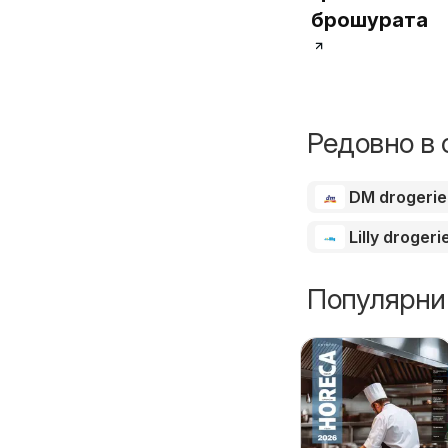
брошурата
Редовно в 
DM drogeri
Lilly drogeri
Популярни