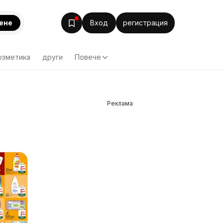
ене
Вход
регистрация
озметика
други
Повече
Реклама
а