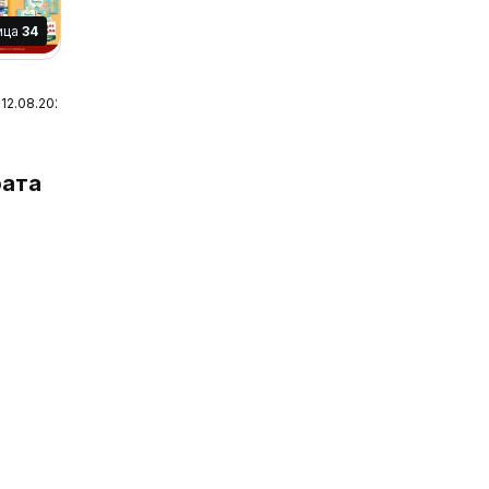
ица
34
 12.08.2026
а
ата