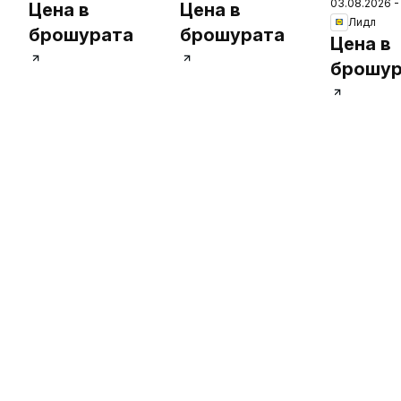
03.08.2026 -
Седмичн
Цена в
Цена в
Лидл
брошура
брошурата
брошурата
Цена в
брошур
6