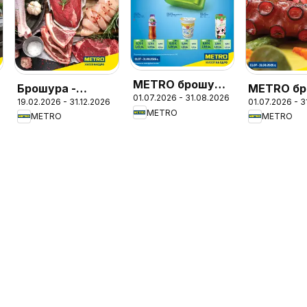
METRO брошура
Брошура -
METRO бр
01.07.2026 - 31.08.2026
- Цени на ниво
19.02.2026 - 31.12.2026
01.07.2026 - 
Месото
- ХоРеКа
METRO
METRO
METRO
Хранител
стоки