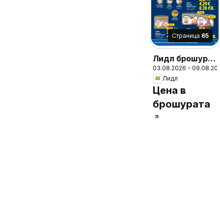
Cтраница
65
Лидл брошура
03.08.2026 - 09.08.20
- Вкусни
Лидл
моменти край
Цена в
грила
брошурата