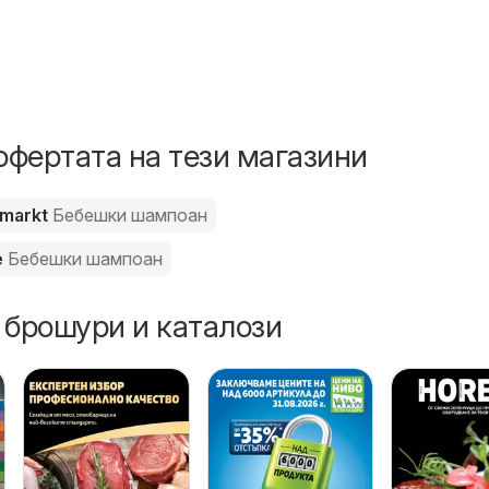
офертата на тези магазини
emarkt
Бебешки шампоан
e
Бебешки шампоан
 брошури и каталози