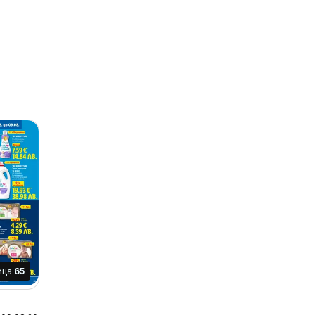
ица
65