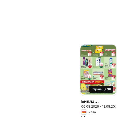
Cтраница
38
Билла
06.08.2026 - 12.08.20
Седмична
Билла
брошура