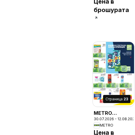
Цена в
брошурата
Cтраница
23
METRO
30.07.2026 - 12.08.202
брошура
METRO
Цена в