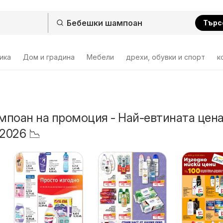
Търс
ика
Дом и градина
Мебели
дрехи, обувки и спорт
к
поан на промоция - Най-евтината цен
2026 📉