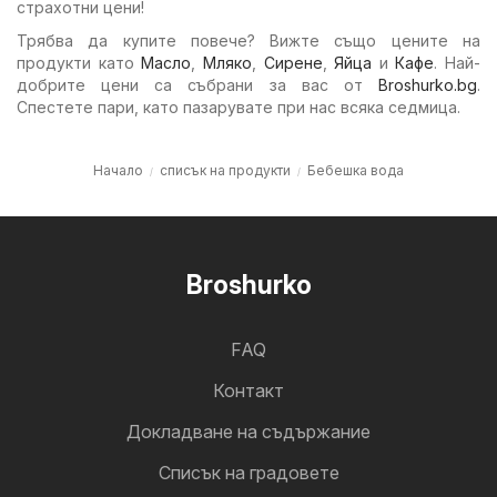
страхотни цени!
Трябва да купите повече? Вижте също цените на
продукти като
Масло
,
Мляко
,
Сирене
,
Яйца
и
Кафе
. Най-
добрите цени са събрани за вас от
Broshurko.bg
.
Спестете пари, като пазарувате при нас всяка седмица.
Начало
списък на продукти
Бебешка вода
Broshurko
FAQ
Контакт
Докладване на съдържание
Cписък на градовете