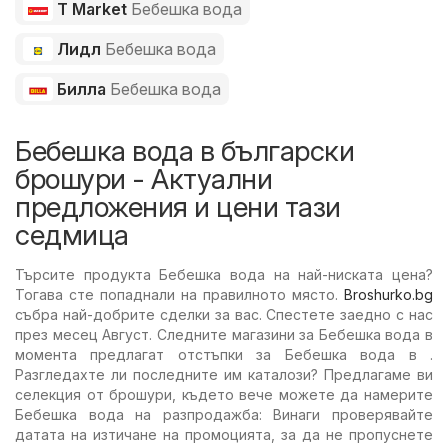
T Market
Бебешка вода
Лидл
Бебешка вода
Билла
Бебешка вода
Бебешка вода в български
брошури - Актуални
предложения и цени тази
седмица
Търсите продукта Бебешка вода на най-ниската цена?
Тогава сте попаднали на правилното място.
Broshurko.bg
събра най-добрите сделки за вас. Спестете заедно с нас
през месец Август. Следните магазини за Бебешка вода в
момента предлагат отстъпки за Бебешка вода в .
Разгледахте ли последните им каталози? Предлагаме ви
селекция от брошури, където вече можете да намерите
Бебешка вода на разпродажба: Винаги проверявайте
датата на изтичане на промоцията, за да не пропуснете