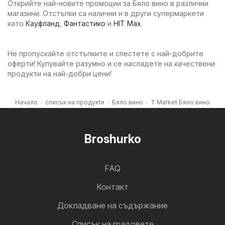
Открийте най-новите промоции за Бяло вино в различни
магазини. Отстъпки са налични и в други супермаркети
като
Кауфланд
,
Фантастико
и
HIT Max
.
Не пропускайте отстъпките и спестете с най-добрите
оферти! Купувайте разумно и се насладете на качествени
продукти на най-добри цени!
Начало
списък на продукти
Бяло вино
T Market Бяло вино
Broshurko
FAQ
Контакт
Докладване на съдържание
Cписък на градовете