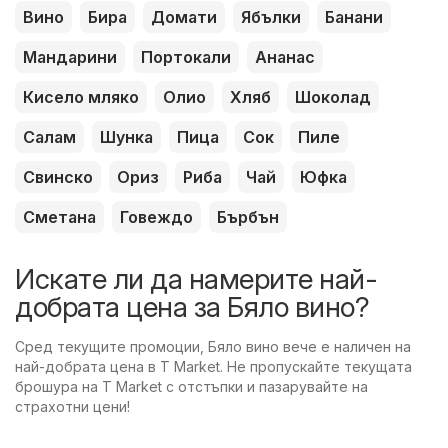
Вино
Бира
Домати
Ябълки
Банани
Мандарини
Портокали
Ананас
Кисело мляко
Олио
Хляб
Шоколад
Салам
Шунка
Пица
Сок
Пиле
Свинско
Ориз
Риба
Чай
Юфка
Сметана
Говеждо
Бърбън
Искате ли да намерите най-
добрата цена за Бяло вино?
Сред текущите промоции, Бяло вино вече е наличен на
най-добрата цена в T Market. Не пропускайте текущата
брошура на T Market с отстъпки и пазарувайте на
страхотни цени!