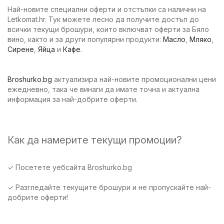
Най-новите специални оферти и отстъпки са налични на
Letkomat.hr. Тук можете лесно да получите достъп до
всички текущи брошури, които включват оферти за Бяло
вино, както и за други популярни продукти:
Масло
,
Мляко
,
Сирене
,
Яйца
и
Кафе
.
Broshurko.bg
актуализира най-новите промоционални цени
ежедневно, така че винаги да имате точна и актуална
информация за най-добрите оферти.
Как да намерите текущи промоции?
✓ Посетете уебсайта Broshurko.bg
✓ Разгледайте текущите брошури и не пропускайте най-
добрите оферти!