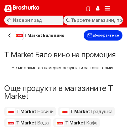
Broshurko
T Market Бяло вино
абонирайте се
T Market Бяло вино на промоция
Не можахме да намерим резултати за този термин.
Още продукти в магазините T
Market
T Market
Новини
T Market
Градушка
T Market
Вода
T Market
Кафе