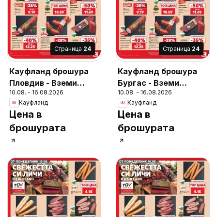
Cтраница
24
Cтраница
24
Кауфланд брошура
Кауфланд брошура
Пловдив - Вземи
Бургас - Вземи
10.08. - 16.08.2026
10.08. - 16.08.2026
повече, спести
повече, спести
Кауфланд
Кауфланд
повече
повече
Цена в
Цена в
брошурата
брошурата