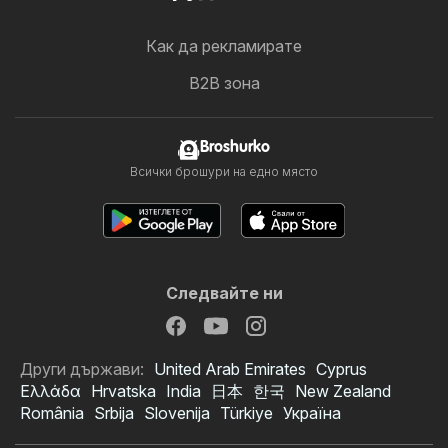
Как да рекламирате
B2B зона
Broshurko
Всички брошури на едно място
Следвайте ни
Други държави:
United Arab Emirates
Cyprus
Ελλάδα
Hrvatska
India
日本
한국
New Zealand
România
Srbija
Slovenija
Türkiye
Україна