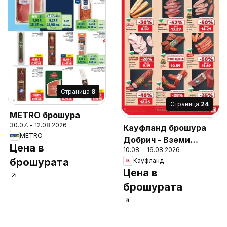
Cтраница
8
Cтраница
24
METRO брошура
30.07. - 12.08.2026
Кауфланд брошура
METRO
Добрич - Вземи
Цена в
10.08. - 16.08.2026
повече, спести
брошурата
Кауфланд
повече
Цена в
брошурата