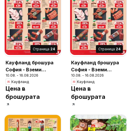
Cтраница
24
Cтраница
24
Кауфланд брошура
Кауфланд брошура
София - Вземи
София - Вземи
10.08. - 16.08.2026
10.08. - 16.08.2026
повече, спести
повече, спести
Кауфланд
Кауфланд
повече
повече
Цена в
Цена в
брошурата
брошурата