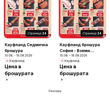
Cтраница
24
Cтраница
24
Кауфланд Седмична
Кауфланд брошура
брошура
София - Вземи
10.08. - 16.08.2026
10.08. - 16.08.2026
повече, спести
Кауфланд
Кауфланд
повече
Цена в
Цена в
брошурата
брошурата
Реклама