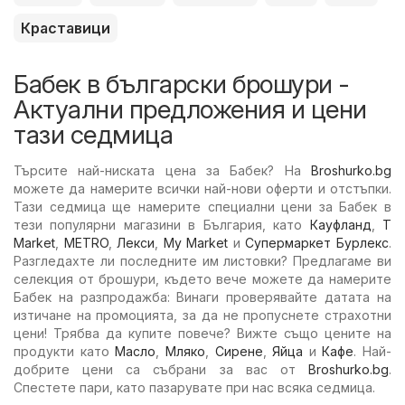
Краставици
Бабек в български брошури -
Актуални предложения и цени
тази седмица
Търсите най-ниската цена за Бабек? На
Broshurko.bg
можете да намерите всички най-нови оферти и отстъпки.
Тази седмица ще намерите специални цени за Бабек в
тези популярни магазини в България, като
Кауфланд
,
T
Market
,
METRO
,
Лекси
,
My Market
и
Супермаркет Бурлекс
.
Разгледахте ли последните им листовки? Предлагаме ви
селекция от брошури, където вече можете да намерите
Бабек на разпродажба: Винаги проверявайте датата на
изтичане на промоцията, за да не пропуснете страхотни
цени! Трябва да купите повече? Вижте също цените на
продукти като
Масло
,
Мляко
,
Сирене
,
Яйца
и
Кафе
. Най-
добрите цени са събрани за вас от
Broshurko.bg
.
Спестете пари, като пазарувате при нас всяка седмица.