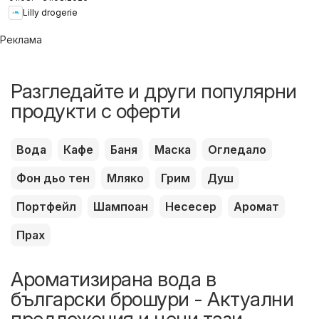
Дрогерие
Lilly drogerie
Реклама
Разгледайте и други популярни
продукти с оферти
Вода
Кафе
Баня
Маска
Огледало
Фон дьо тен
Мляко
Грим
Душ
Портфейл
Шампоан
Несесер
Аромат
Прах
Ароматизирана вода в
български брошури - Актуални
предложения и цени тази