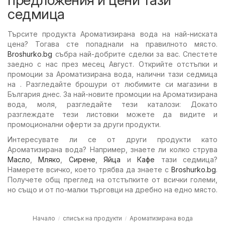
седмица
Търсите продукта Ароматизирана вода на най-ниската
цена? Тогава сте попаднали на правилното място.
Broshurko.bg
събра най-добрите сделки за вас. Спестете
заедно с нас през месец Август. Открийте отстъпки и
промоции за Ароматизирана вода, налични тази седмица
на . Разгледайте брошури от любимите си магазини в
България днес. За най-новите промоции на Ароматизирана
вода, моля, разгледайте тези каталози: Докато
разглеждате тези листовки можете да видите и
промоционални оферти за други продукти.
Интересувате ли се от други продукти като
Ароматизирана вода? Например, знаете ли колко струва
Масло
,
Мляко
,
Сирене
,
Яйца
и
Кафе
тази седмица?
Намерете всичко, което трябва да знаете с
Broshurko.bg
.
Получете общ преглед на отстъпките от всички големи,
но също и от по-малки търговци на дребно на едно място.
Начало
списък на продукти
Ароматизирана вода