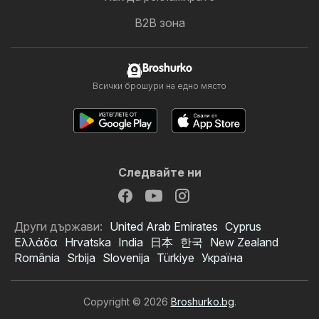
B2B зона
Broshurko
Всички брошури на едно място
Следвайте ни
Други държави:
United Arab Emirates
Cyprus
Ελλάδα
Hrvatska
India
日本
한국
New Zealand
România
Srbija
Slovenija
Türkiye
Україна
Copyright © 2026
Broshurko.bg
.