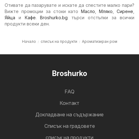
Отивате да пазарувате и искате да спестите малко пари?
Вижте промоции за стоки като
Масло
,
Мляко
,
Сирене
,
Яйца
и
Кафе
.
Broshurko.bg
търси отстъпки за всички
продукти всеки ден.
Начало
списък на продукти
Ароматизиран ром
Broshurko
FAQ
Контакт
Докладване на съдържание
Cписък на градовете
списък на продукти