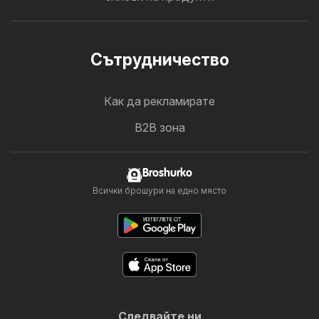
Cътрудничество
Как да рекламирате
B2B зона
Broshurko
Всички брошури на едно място
Следвайте ни