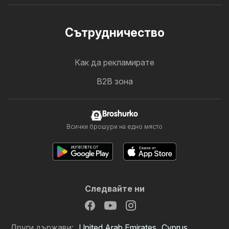
Cътрудничество
Как да рекламирате
B2B зона
Broshurko
Всички брошури на едно място
Следвайте ни
Други държави:
United Arab Emirates
Cyprus