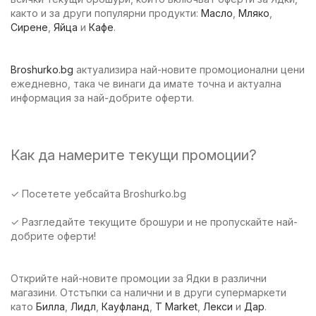
както и за други популярни продукти:
Масло
,
Мляко
,
Сирене
,
Яйца
и
Кафе
.
Broshurko.bg
актуализира най-новите промоционални цени
ежедневно, така че винаги да имате точна и актуална
информация за най-добрите оферти.
Как да намерите текущи промоции?
✓ Посетете уебсайта Broshurko.bg
✓ Разгледайте текущите брошури и не пропускайте най-
добрите оферти!
Открийте най-новите промоции за Ядки в различни
магазини. Отстъпки са налични и в други супермаркети
като
Билла
,
Лидл
,
Кауфланд
,
T Market
,
Лекси
и
Дар
.