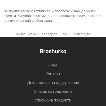
Не пропускайте отстъпките и спестете с най-добрите
оферти! Купувайте разумно и се насладете на качествени
продукти на най-добри цени!
Начало
списък на продукти
Ядки
T Market Ядки
Broshurko
FAQ
Контакт
Докладване на съдържание
Cписък на градовете
списък на продукти