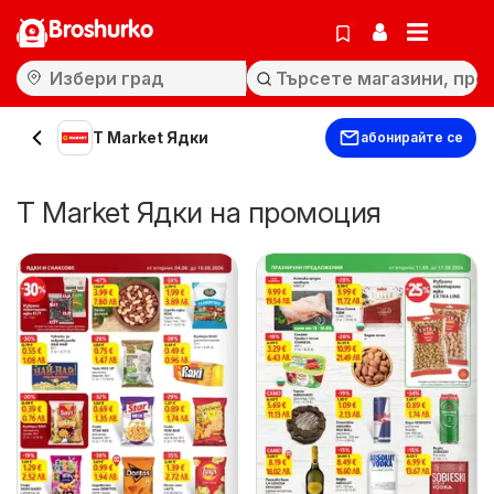
Broshurko
T Market Ядки
абонирайте се
T Market Ядки на промоция