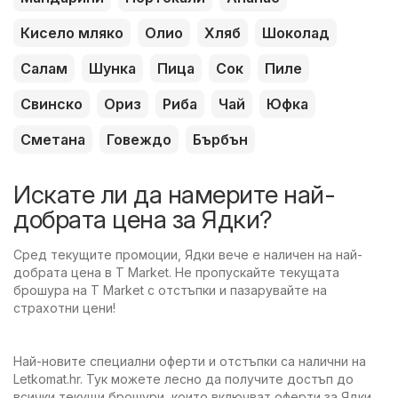
Кисело мляко
Олио
Хляб
Шоколад
Салам
Шунка
Пица
Сок
Пиле
Свинско
Ориз
Риба
Чай
Юфка
Сметана
Говеждо
Бърбън
Искате ли да намерите най-
добрата цена за Ядки?
Сред текущите промоции, Ядки вече е наличен на най-
добрата цена в T Market. Не пропускайте текущата
брошура на T Market с отстъпки и пазарувайте на
страхотни цени!
Най-новите специални оферти и отстъпки са налични на
Letkomat.hr. Тук можете лесно да получите достъп до
всички текущи брошури, които включват оферти за Ядки,