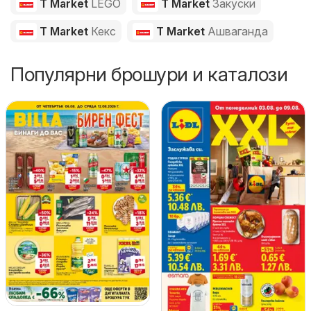
T Market
LEGO
T Market
Закуски
T Market
Кекс
T Market
Ашваганда
Популярни брошури и каталози