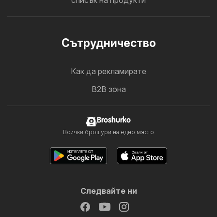
списък на продукти
Cътрудничество
Как да рекламирате
B2B зона
Broshurko
Всички брошури на едно място
Следвайте ни