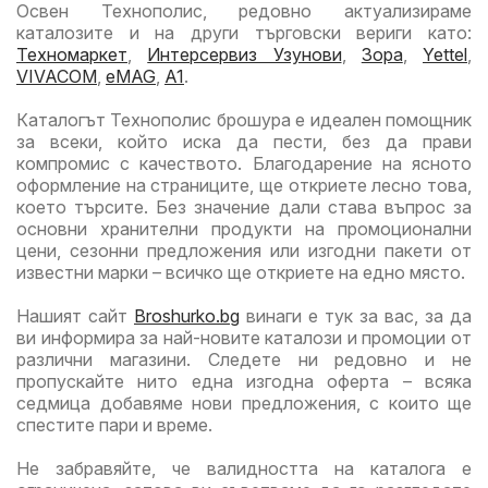
Освен Технополис, редовно актуализираме
каталозите и на други търговски вериги като:
Техномаркет
,
Интерсервиз Узунови
,
Зора
,
Yettel
,
VIVACOM
,
eMAG
,
A1
.
Каталогът Технополис брошура е идеален помощник
за всеки, който иска да пести, без да прави
компромис с качеството. Благодарение на ясното
оформление на страниците, ще откриете лесно това,
което търсите. Без значение дали става въпрос за
основни хранителни продукти на промоционални
цени, сезонни предложения или изгодни пакети от
известни марки – всичко ще откриете на едно място.
Нашият сайт
Broshurko.bg
винаги е тук за вас, за да
ви информира за най-новите каталози и промоции от
различни магазини. Следете ни редовно и не
пропускайте нито една изгодна оферта – всяка
седмица добавяме нови предложения, с които ще
спестите пари и време.
Не забравяйте, че валидността на каталога е