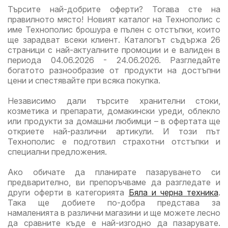
Търсите най-добрите оферти? Тогава сте на
Kauf
правилното място! Новият каталог на Технополис с
вали
име Технополис брошура е пълен с отстъпки, които
до
ще зарадват всеки клиент. Каталогът съдържа 26
16.0
страници с най-актуалните промоции и е валиден в
периода 04.06.2026 - 24.06.2026. Разгледайте
богатото разнообразие от продукти на достъпни
цени и спестявайте при всяка покупка.
Независимо дали търсите хранителни стоки,
козметика и препарати, домакински уреди, облекло
или продукти за домашни любимци – в офертата ще
откриете най-различни артикули. И този път
Технополис е подготвил страхотни отстъпки и
специални предложения.
Ако обичате да планирате пазаруването си
предварително, ви препоръчваме да разгледате и
други оферти в категорията
Бяла и черна техника
.
Така ще добиете по-добра представа за
намаленията в различни магазини и ще можете лесно
да сравните къде е най-изгодно да пазарувате.