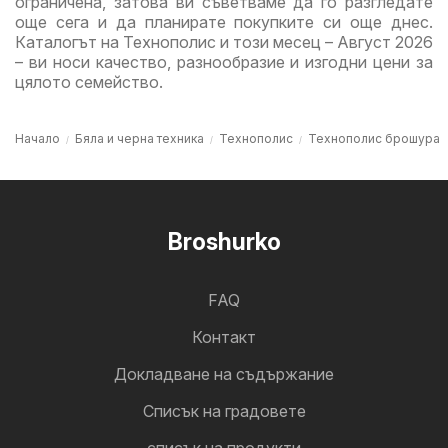
ограничена, затова ви съветваме да го разгледате
още сега и да планирате покупките си още днес.
Каталогът на Технополис и този месец – Август 2026
– ви носи качество, разнообразие и изгодни цени за
цялото семейство.
Начало
Бяла и черна техника
Технополис
Технополис брошура
Broshurko
FAQ
Контакт
Докладване на съдържание
Cписък на градовете