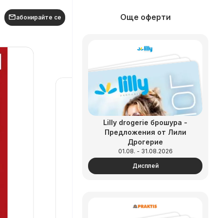
Още оферти
абонирайте се
Lilly drogerie брошура -
Предложения от Лили
Дрогерие
01.08. - 31.08.2026
Дисплей