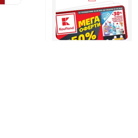
Кауфланд брошура София -
рти
Мега оферти
03.08. - 09.08.2026
Дисплей
Cътрудничество
Как да рекламирате
B2B зона
ие
Кауфланд брошура Сливен -