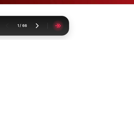
1
/
66
чало
Супермаркети
Кауфланд
Кауфланд брошура София - Топ офе
Broshurko
FAQ
Контакт
Докладване на съдържан
Cписък на градовете
списък на продукти