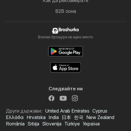
Как да рекламирате
B2B зона
Broshurko
Всички брошури на едно място
Следвайте ни
Други държави:
United Arab Emirates
Cyprus
Ελλάδα
Hrvatska
India
日本
한국
New Zealand
România
Srbija
Slovenija
Türkiye
Україна