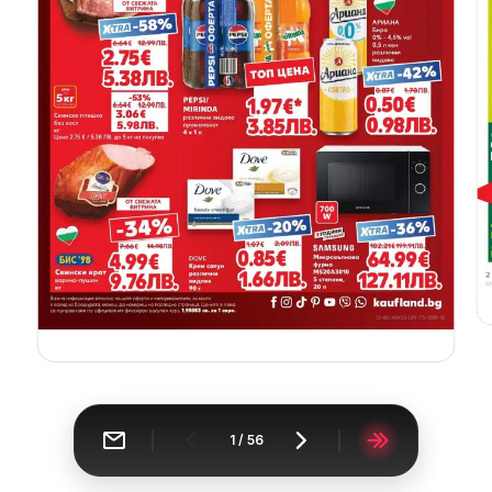
1
/
56