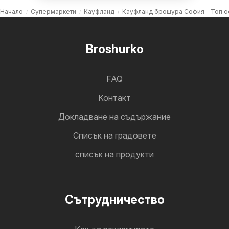
Начало
Супермаркети
Кауфланд
Кауфланд брошура София - Топ 
Broshurko
FAQ
Контакт
Докладване на съдържание
Cписък на градовете
списък на продукти
Cътрудничество