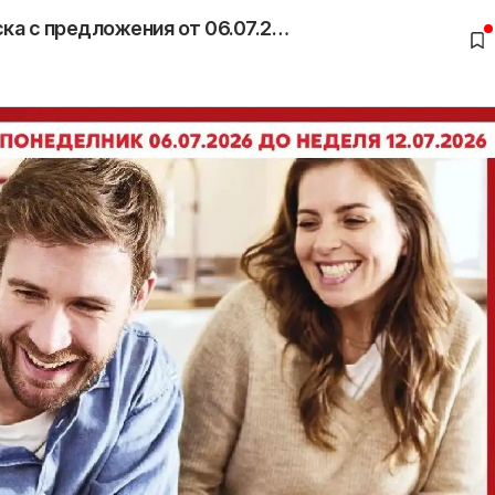
Кауфланд брошура София - Семейна закуска с предложения от 06.07.2026