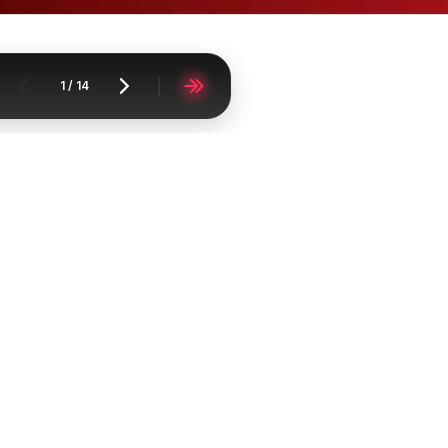
1
/
14
пермаркети
Кауфланд
Кауфланд брошура София - Семейна закуска с
Broshurko
FAQ
Контакт
Докладване на съдържан
Cписък на градовете
списък на продукти