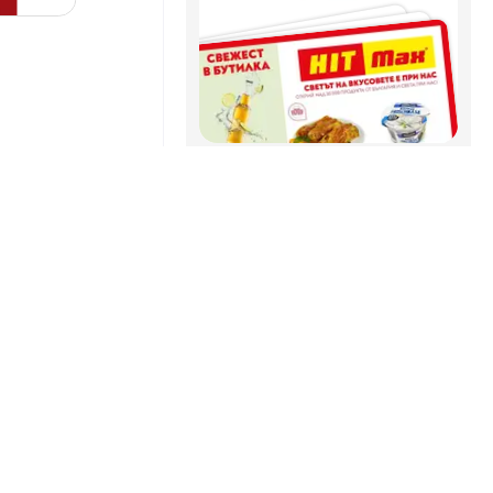
HIT Max брошура - Свежест в
 предложения
бутилка
06.08. - 12.08.2026
Дисплей
Cътрудничество
Как да рекламирате
B2B зона
ие
Praktis брошура - Неустоими