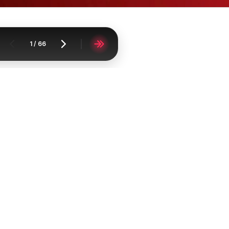
1
/
66
чало
Супермаркети
Кауфланд
Кауфланд брошура Враца - Топ офе
Broshurko
FAQ
Контакт
Докладване на съдържан
Cписък на градовете
списък на продукти