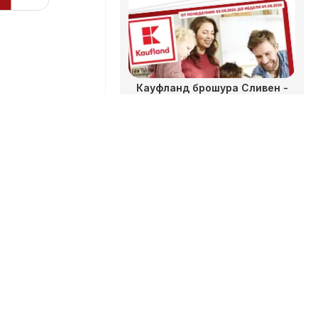
Кауфланд брошура Сливен -
Предложения за цялото
рти
семейство
03.08. - 09.08.2026
Дисплей
Cътрудничество
Как да рекламирате
B2B зона
ие
Кауфланд брошура София