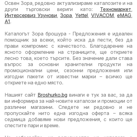
Освен Зора, редовно актуализираме каталозите и на
други търговски вериги като:
Техномаркет
,
Интерсервиз Узунови
,
Зора
,
Yettel
,
VIVACOM
,
eMAG
,
A1
.
Каталогът Зора брошура - Предложения е идеален
помощник за всеки, който иска да пести, без да
прави компромис с качеството. Благодарение на
ясното оформление на страниците, ще откриете
лесно това, което търсите. Без значение дали става
въпрос за основни хранителни продукти на
промоционални цени, сезонни предложения или
изгодни пакети от известни марки – всичко ще
откриете на едно място.
Нашият сайт
Broshurko.bg
винаги е тук за вас, за да
ви информира за най-новите каталози и промоции от
различни магазини. Следете ни редовно и не
пропускайте нито една изгодна оферта – всяка
седмица добавяме нови предложения, с които ще
спестите пари и време.