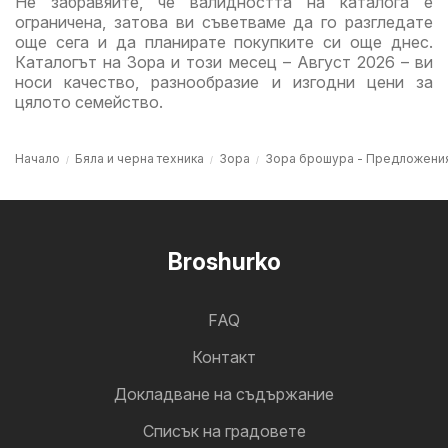
Не забравяйте, че валидността на каталога е
ограничена, затова ви съветваме да го разгледате
още сега и да планирате покупките си още днес.
Каталогът на Зора и този месец – Август 2026 – ви
носи качество, разнообразие и изгодни цени за
цялото семейство.
Начало
Бяла и черна техника
Зора
Зора брошура - Предложени
Broshurko
FAQ
Контакт
Докладване на съдържание
Cписък на градовете