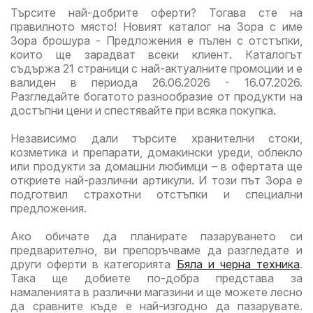
Търсите най-добрите оферти? Тогава сте на
правилното място! Новият каталог на Зора с име
Зора брошура - Предложения е пълен с отстъпки,
които ще зарадват всеки клиент. Каталогът
съдържа 21 страници с най-актуалните промоции и е
валиден в периода 26.06.2026 - 16.07.2026.
Разгледайте богатото разнообразие от продукти на
достъпни цени и спестявайте при всяка покупка.
Независимо дали търсите хранителни стоки,
козметика и препарати, домакински уреди, облекло
или продукти за домашни любимци – в офертата ще
откриете най-различни артикули. И този път Зора е
подготвил страхотни отстъпки и специални
предложения.
Ако обичате да планирате пазаруването си
предварително, ви препоръчваме да разгледате и
други оферти в категорията
Бяла и черна техника
.
Така ще добиете по-добра представа за
намаленията в различни магазини и ще можете лесно
да сравните къде е най-изгодно да пазарувате.