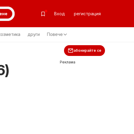
ене
Вход
регистрация
козметика
други
Повече
абонирайте се
Реклама
6)