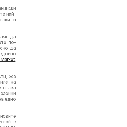
акински
те най-
ъпки и
ваме да
ете по-
есно да
едовно
 Market
,
ти, без
ние на
и става
езонни
на едно
-новите
ускайте