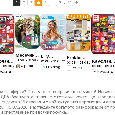
...
1
2
3
4
5
6
17
Месечни
Lilly
Praktis
01.08. - 31.08.2026
фланд
Кауфланд
оферти от
01.08. - 31.08.2026
drogerie
03.08. - 23.08.2026
брошура -
Оферти
 - 09.08.2026
03.08. - 09.08
шура
брошура
Lilly drogerie
BENU с
Praktis
брошура -
Неустоими
уфланд
Кауфланд
а -
София -
валидност
Предложения
предложения
Мега
до
от Лили
рти
оферти
31.08.2026
Дрогерие
ите оферти? Тогава сте на правилното място! Новият 
ДЕА брошура е пълен с отстъпки, които ще зарадва
т съдържа 16 страници с най-актуалните промоции и е ва
6 - 15.07.2026. Разгледайте богатото разнообразие от п
и спестявайте при всяка покупка.