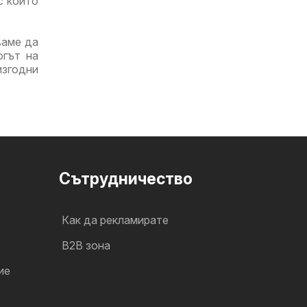
с които
ваме да
огът на
изгодни
Cътрудничество
Как да рекламирате
B2B зона
ие