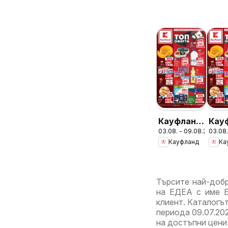
Кауфланд
Кау
03.08. - 09.08.2026
03.08.
брошура
бро
Кауфланд
Ка
София -
Врац
Топ
Топ
оферти
офе
Търсите най-добр
на ЕДЕА с име Е
клиент. Каталогъ
периода 09.07.202
на достъпни цени 