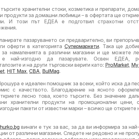
търсите хранителни стоки, козметика и препарати, дом
ли продукти за домашни любимци – в офертата ще открие
ули. И този път ЕДЕА е подготвил страхотни отст
ожения.
ланирате пазаруването си предварително, ви препоръч
уги оферти в категорията
Супермаркети
. Така ще доби
 за намаленията в различни магазини и ще можете л
 е най-изгодно да пазарувате. Освен ЕДЕА, р
алозите и на други търговски вериги като:
ProMarket
,
My
et
,
HIT Max
,
CBA
,
BulMag
.
рошура е идеален помощник за всеки, който иска да пес
мис с качеството. Благодарение на ясното оформле
ткриете лесно това, което търсите. Без значение дал
вни хранителни продукти на промоционални цени, с
изгодни пакети от известни марки – всичко ще откриете 
hurko.bg
винаги е тук за вас, за да ви информира за най
ции от различни магазини. Следете ни редовно и не проп