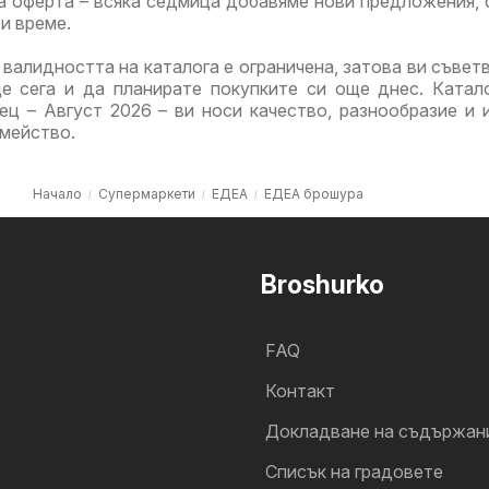
а оферта – всяка седмица добавяме нови предложения, 
и време.
 валидността на каталога е ограничена, затова ви съвет
ще сега и да планирате покупките си още днес. Катал
ц – Август 2026 – ви носи качество, разнообразие и 
емейство.
Начало
Супермаркети
ЕДЕА
ЕДЕА брошура
Broshurko
FAQ
Контакт
Докладване на съдържан
Cписък на градовете