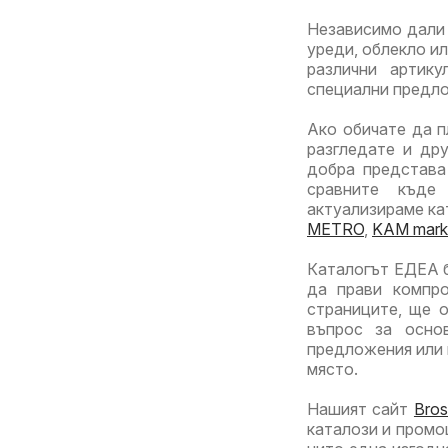
Независимо дали 
уреди, облекло и
различни артик
специални предл
Ако обичате да п
разгледате и др
добра представа
сравните къде
актуализираме кат
METRO
,
KAM mark
Каталогът ЕДЕА б
да прави компро
страниците, ще о
въпрос за осно
предложения или 
място.
Нашият сайт
Bros
каталози и промо