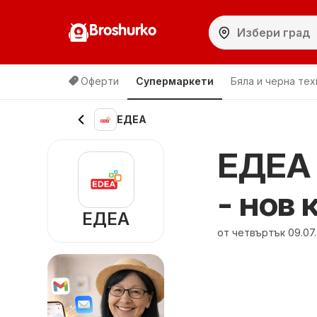
Broshurko
Оферти
Супермаркети
Бяла и черна тех
ЕДЕА
ЕДЕА 
- нов 
ЕДЕА
от четвъртък 09.07.