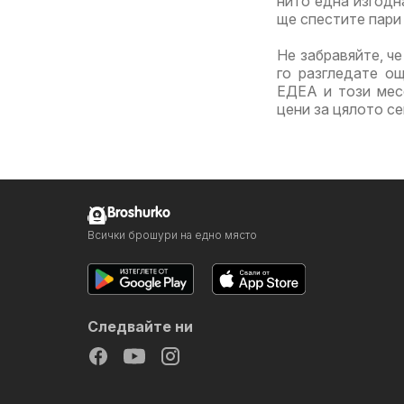
нито една изгодн
ще спестите пари 
Не забравяйте, че
го разгледате о
ЕДЕА и този месе
цени за цялото с
Broshurko
Всички брошури на едно място
Следвайте ни