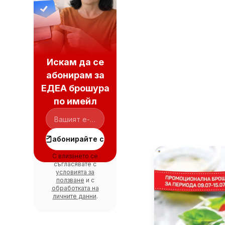
Искам да се
абонирам за
ЕДЕА брошура
по имейл
абонирайте се
С влизането се
съгласявате с
условията за
ползване
и с
обработката на
личните данни
.