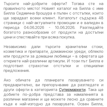
Търсите най-добрите оферти? Тогава сте на
правилното място! Новият каталог на Билла с име
Билла Седмична брошура е пълен с отстъпки, които
ще зарадват всеки клиент. Каталогът съдържа 48
страници с най-актуалните промоции и е валиден в
периода 04.06.2026 - 10.06.2026. Разгледайте
богатото разнообразие от продукти на достъпни
цени и спестявайте при всяка покупка.
Независимо дали търсите хранителни стоки,
козметика и препарати, домакински уреди, облекло
или продукти за домашни любимци – в офертата ще
откриете най-различни артикули. И този път Билла е
подготвил страхотни отстъпки и специални
предложения.
Ако обичате да планирате пазаруването си
предварително, ви препоръчваме да разгледате и
други оферти в категорията
Супермаркети
. Така ще
добиете по-добра представа за намаленията в
различни магазини и ще можете лесно да сравните
къде е най-изгодно да пазарувате. Освен Билла,