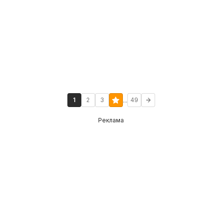
...
1
2
3
49
Реклама