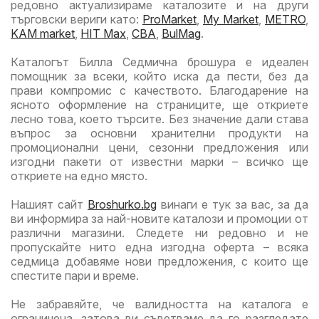
редовно актуализираме каталозите и на други
търговски вериги като:
ProMarket
,
My Market
,
METRO
,
KAM market
,
HIT Max
,
CBA
,
BulMag
.
Каталогът Билла Седмична брошура е идеален
помощник за всеки, който иска да пести, без да
прави компромис с качеството. Благодарение на
ясното оформление на страниците, ще откриете
лесно това, което търсите. Без значение дали става
въпрос за основни хранителни продукти на
промоционални цени, сезонни предложения или
изгодни пакети от известни марки – всичко ще
откриете на едно място.
Нашият сайт
Broshurko.bg
винаги е тук за вас, за да
ви информира за най-новите каталози и промоции от
различни магазини. Следете ни редовно и не
пропускайте нито една изгодна оферта – всяка
седмица добавяме нови предложения, с които ще
спестите пари и време.
Не забравяйте, че валидността на каталога е
ограничена, затова ви съветваме да го разгледате