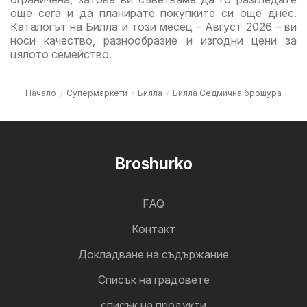
още сега и да планирате покупките си още днес.
Каталогът на Билла и този месец – Август 2026 – ви
носи качество, разнообразие и изгодни цени за
цялото семейство.
Начало
Супермаркети
Билла
Билла Седмична брошура
Broshurko
FAQ
Контакт
Докладване на съдържание
Cписък на градовете
списък на продукти