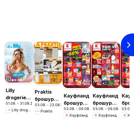
Lilly
Praktis
Кауфланд
Кауфланд
Кау
drogerie
брошура -
брошура
брошура
бро
01.08. - 31.08.2026
брошура -
03.08. - 23.08.2026
Неустоими
03.08. - 09.08.2026
03.08. - 09.08.2026
03.08.
София -
София -
Софи
Lilly drogerie
Praktis
Предложения
предложения
Кауфланд
Кауфланд
Ка
Мега
Топ
Мег
от Лили
оферти
оферти
офе
Дрогерие